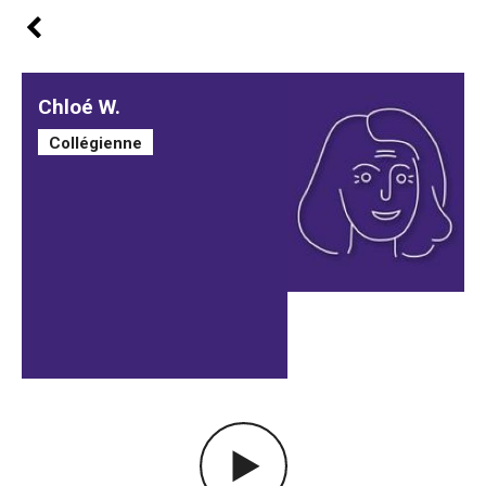
Chloé W.
Collégienne