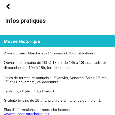
Infos pratiques
Musée Historique
2 rue du vieux Marché aux Poissons
- 67000 Strasbourg
Ouvert en semaine de 10h à 13h et de 14h à 18h, samedis et
dimanches de 10h à 18h, fermé le lundi.
er
er
Jours de fermeture annuels : 1
janvier, Vendredi Saint, 1
mai,
er
1
et 11 novembre, 25 décembre.
Tarifs : 6,5 € plein / 3,5 € réduit.
Gratuité (moins de 18 ans, premiers dimanches du mois…).
Plus d’informations sur notre site internet :
www.musees.strasbourg.eu