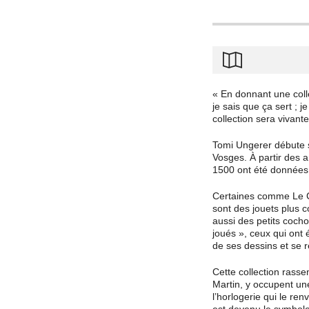
« En donnant une colle
je sais que ça sert ; j
collection sera vivant
Tomi Ungerer débute s
Vosges. À partir des a
1500 ont été données 
Certaines comme Le Cu
sont des jouets plus 
aussi des petits cocho
joués », ceux qui ont é
de ses dessins et se 
Cette collection rass
Martin, y occupent un
l’horlogerie qui le ren
est devenu le symbole 