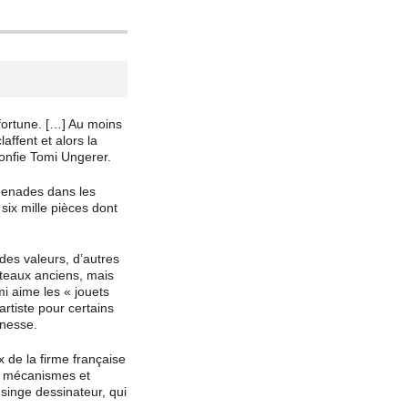
 fortune. […] Au moins
affent et alors la
confie Tomi Ungerer.
menades dans les
six mille pièces dont
des valeurs, d’autres
ateaux anciens, mais
mi aime les « jouets
’artiste pour certains
unesse.
de la firme française
es mécanismes et
e singe dessinateur, qui