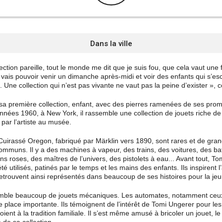
Dans la ville
ction pareille, tout le monde me dit que je suis fou, que cela vaut une
e vais pouvoir venir un dimanche après-midi et voir des enfants qui s’escl
e. Une collection qui n’est pas vivante ne vaut pas la peine d’exister », 
a première collection, enfant, avec des pierres ramenées de ses pro
nnées 1960, à New York, il rassemble une collection de jouets riche de 
par l’artiste au musée.
irassé Oregon, fabriqué par Märklin vers 1890, sont rares et de gran
communs. Il y a des machines à vapeur, des trains, des voitures, des b
ns roses, des maîtres de l’univers, des pistolets à eau... Avant tout, To
té utilisés, patinés par le temps et les mains des enfants. Ils inspirent l
retrouvent ainsi représentés dans beaucoup de ses histoires pour la je
emble beaucoup de jouets mécaniques. Les automates, notamment ceux 
e place importante. Ils témoignent de l’intérêt de Tomi Ungerer pour l
voient à la tradition familiale. Il s’est même amusé à bricoler un jouet, l
de sa collection.