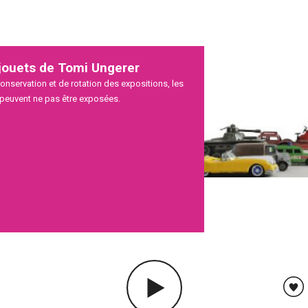
 jouets de Tomi Ungerer
onservation et de rotation des expositions, les
euvent ne pas être exposées.