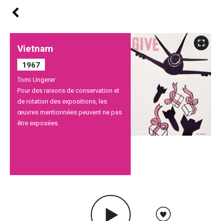
Vietnam
1967
Tomi Ungerer
Pour des raisons de conservation et
de rotation des expositions, les
œuvres mentionnées peuvent ne pas
être exposées.