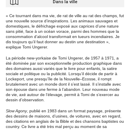
Dans la ville
« Ce tournant dans ma vie, de rat de ville au rat des champs, fut
une nouvelle source d’inspirations. Les animaux sauvages et
domestiques, le défrichage exposé aux caprices d’une nature
sans pitié, face à un océan vorace, parmi des hommes que la
consommation d’alcool transformait en tueurs incendiaires. Je
dis toujours qu’il faut donner au destin une destination »,
explique Tomi Ungerer.
La période new-yorkaise de Tomi Ungerer, de 1957 à 1971, a
été dominée par son exceptionnelle production graphique dans
des domaines aussi variés que le livre pour enfants, la satire
sociale et politique ou la publicité. Lorsqu’il décide de partir à
Lockeport, une presqu’île de la Nouvelle–Ecosse, il rompt
brutalement avec un monde dont il s’est lassé. Il s’installe avec
son épouse dans une ferme à l’abandon. Leur nouveau mode
de vie, axé autour de l’élevage, permit à Tomi de s’exercer au
dessin d’observation.
Slow Agony
, publié en 1983 dans un format paysage, présente
des dessins de maisons, d’usines, de voitures, avec en regard,
des citations en anglais de la Bible et des chansons baptistes ou
country. Ce livre a été très mal perçu au moment de sa