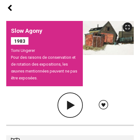
Slow Agony
1983
Tomi Ungerer
Pour des raisons de conservation et
de rotation des expositions, les
œuvres mentionnées peuvent ne pas
être exposées.