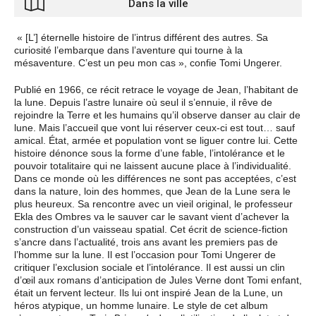
Dans la ville
« [L’] éternelle histoire de l’intrus différent des autres. Sa
curiosité l’embarque dans l’aventure qui tourne à la
mésaventure. C’est un peu mon cas », confie Tomi Ungerer.
Publié en 1966, ce récit retrace le voyage de Jean, l’habitant de
la lune. Depuis l’astre lunaire où seul il s’ennuie, il rêve de
rejoindre la Terre et les humains qu’il observe danser au clair de
lune. Mais l’accueil que vont lui réserver ceux-ci est tout… sauf
amical. État, armée et population vont se liguer contre lui. Cette
histoire dénonce sous la forme d’une fable, l’intolérance et le
pouvoir totalitaire qui ne laissent aucune place à l’individualité.
Dans ce monde où les différences ne sont pas acceptées, c’est
dans la nature, loin des hommes, que Jean de la Lune sera le
plus heureux. Sa rencontre avec un vieil original, le professeur
Ekla des Ombres va le sauver car le savant vient d’achever la
construction d’un vaisseau spatial. Cet écrit de science-fiction
s’ancre dans l’actualité, trois ans avant les premiers pas de
l’homme sur la lune. Il est l’occasion pour Tomi Ungerer de
critiquer l’exclusion sociale et l’intolérance. Il est aussi un clin
d’œil aux romans d’anticipation de Jules Verne dont Tomi enfant,
était un fervent lecteur. Ils lui ont inspiré Jean de la Lune, un
héros atypique, un homme lunaire. Le style de cet album