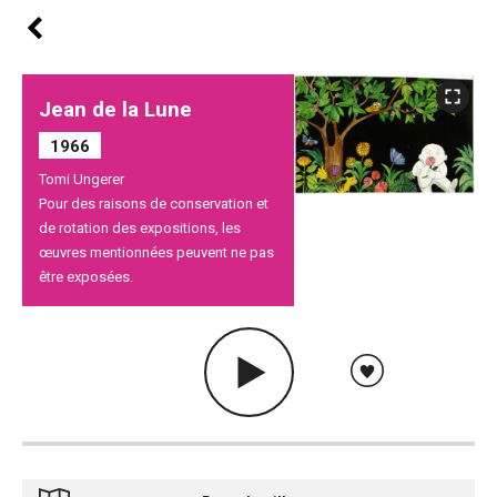
Jean de la Lune
1966
Tomi Ungerer
Pour des raisons de conservation et
de rotation des expositions, les
œuvres mentionnées peuvent ne pas
être exposées.