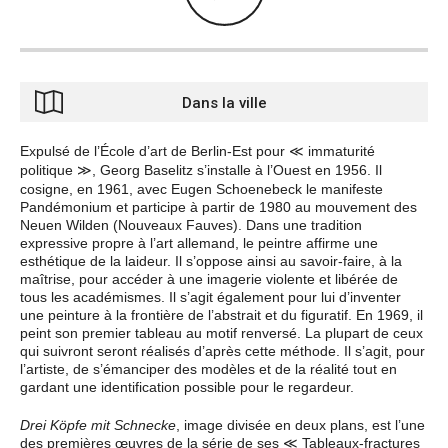
Dans la ville
Expulsé de l’École d’art de Berlin-Est pour
immaturité
≪
politique
, Georg Baselitz s’installe à l’Ouest en 1956. Il
≫
cosigne, en 1961, avec Eugen Schoenebeck le manifeste
Pandémonium et participe à partir de 1980 au mouvement des
Neuen Wilden (Nouveaux Fauves). Dans une tradition
expressive propre à l’art allemand, le peintre affirme une
esthétique de la laideur. Il s’oppose ainsi au savoir-faire, à la
maîtrise, pour accéder à une imagerie violente et libérée de
tous les académismes. Il s’agit également pour lui d’inventer
une peinture à la frontière de l’abstrait et du figuratif. En 1969, il
peint son premier tableau au motif renversé. La plupart de ceux
qui suivront seront réalisés d’après cette méthode. Il s’agit, pour
l’artiste, de s’émanciper des modèles et de la réalité tout en
gardant une identification possible pour le regardeur.
Drei Köpfe mit Schnecke
, image divisée en deux plans, est l’une
des premières œuvres de la série de ses
Tableaux-fractures
≪