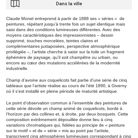
Dans la ville
Claude Monet entreprend à partir de 1888 ses « séries »
de
peintures, répétant jusqu’à trente fois un sujet identique mais
saisi dans des conditions lumineuses différentes. Avec des
moyens caractéristiques des impressionnistes – dessin
supprimé, touches morcelées, teintes claires et
complémentaires juxtaposées, perspective atmosphérique
privilégiée –, l’artiste cherche à saisir sur la toile un fragment
éphémère de paysage, qu’il soit champêtre ou urbain, ou
encore au cœur des mutations accélérées de la modernité
industrielle.
Champ d’avoine aux coquelicots fait partie d’une série de cinq
tableaux que l’artiste réalise au cours de l’été 1890, à Giverny
où il s’est installé en pleine période de maturité artistique.
Le point d’observation commun à l’ensemble des peintures de
cette série dévoile un champ animé de coquelicots, bordé à
l’horizon par des collines et, à droite, par deux bosquets. Cette
composition extrêmement dépouillée donne lieu à cinq
variations chromatiques qui, fidèles au principe de « peinture
sur le motif » et de « série » mis au point par l’artiste,
transcrivent cinq atmosphères lumineuses correspondant à cinq