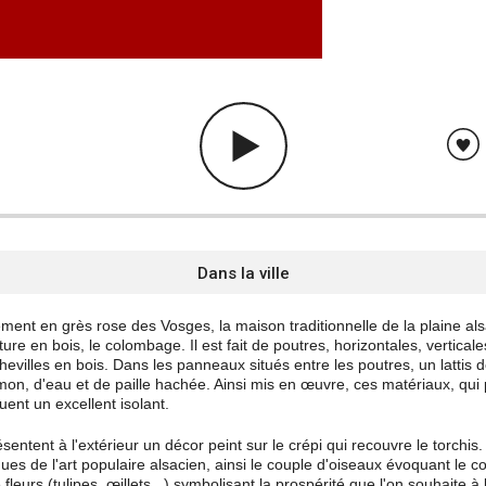
Dans la ville
ment en grès rose des Vosges, la maison traditionnelle de la plaine al
e en bois, le colombage. Il est fait de poutres, horizontales, verticale
villes en bois. Dans les panneaux situés entre les poutres, un lattis de
mon, d'eau et de paille hachée. Ainsi mis en œuvre, ces matériaux, qui
uent un excellent isolant.
entent à l'extérieur un décor peint sur le crépi qui recouvre le torchis
iques de l'art populaire alsacien, ainsi le couple d'oiseaux évoquant le 
fleurs (tulipes, œillets...) symbolisant la prospérité que l'on souhaite 