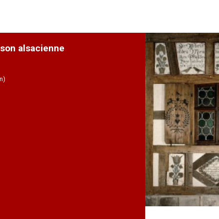
son alsacienne
n)