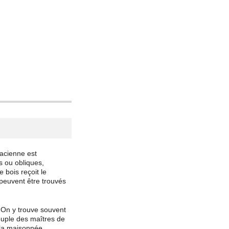
sacienne est
s ou obliques,
 bois reçoit le
 peuvent être trouvés
. On y trouve souvent
couple des maîtres de
à la maisonnée.