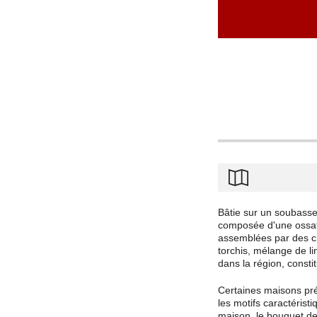
Bâtie sur un soubasse
composée d'une ossatur
assemblées par des che
torchis, mélange de li
dans la région, constit
Certaines maisons prés
les motifs caractérist
maison, le bouquet de 