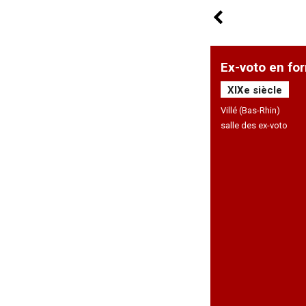
Ex-voto en fo
XIXe siècle
Villé (Bas-Rhin)
salle des ex-voto