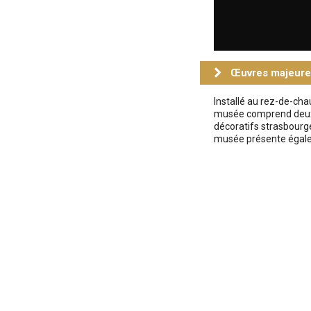
Œuvres majeure
Installé au rez-de-ch
musée comprend deux s
décoratifs strasbourge
musée présente égalem