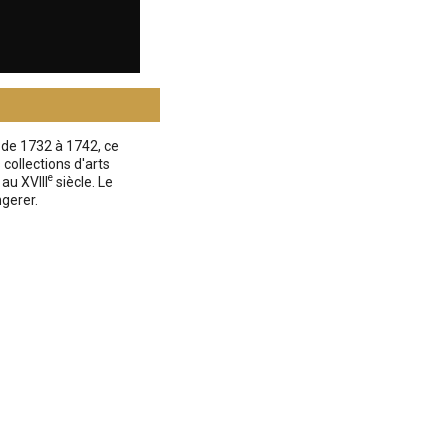
 de 1732 à 1742, ce
ollections d'arts
e
au XVIII
siècle. Le
gerer.