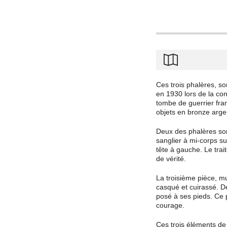
Ces trois phalères, s
en 1930 lors de la con
tombe de guerrier fra
objets en bronze arge
Deux des phalères sont
sanglier à mi-corps su
tête à gauche. Le trai
de vérité.
La troisième pièce, m
casqué et cuirassé. De
posé à ses pieds. Ce 
courage.
Ces trois éléments de 