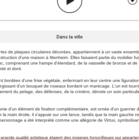
Dans la ville
ortes de plaques circulaires décorées, appartiennent à un vaste ensemb
struction d'une maison à Ittenheim. Elles faisaient partie du mobilier fu
nc, comprenant une hampe d'étendard, de la vaisselle de bronze et d
nté et doré.
 bordées d'une frise végétale, enfermant en leur centre une figuration
rgissant d'un bouquet de roseaux bordant un marécage. L'un est tourné 
tement du pelage, des défenses, de la crinière, dénote un soin particuli
unie d'un élément de fixation complémentaire, est ornée d'un guerrier 
 la main droite, il s'appuie sur une lance, tandis que la main gauche re
personnage a été interprété comme une allégorie de Virtus, symbolisant 
grande qualité artistique étaient des insignes honorifiques qui apparte