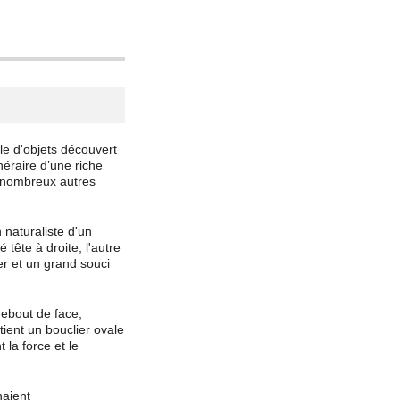
le d'objets découvert
néraire d’une riche
e nombreux autres
 naturaliste d'un
tête à droite, l'autre
er et un grand souci
debout de face,
tient un bouclier ovale
la force et le
naient