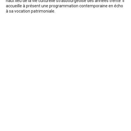
haut lieu de la vie culturelle strasbourgeoise des années trente. Il
accueille à présent une programmation contemporaine en écho
à sa vocation patrimoniale.