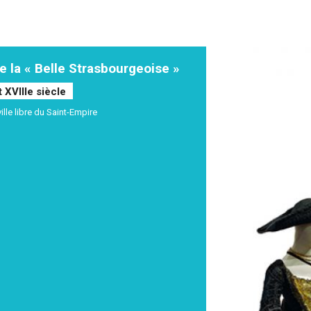
e la « Belle Strasbourgeoise »
t XVIIIe siècle
ille libre du Saint-Empire