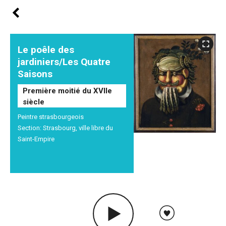
Le poêle des
jardiniers/Les Quatre
Saisons
Première moitié du XVIIe
siècle
Peintre strasbourgeois
Section: Strasbourg, ville libre du
Saint-Empire