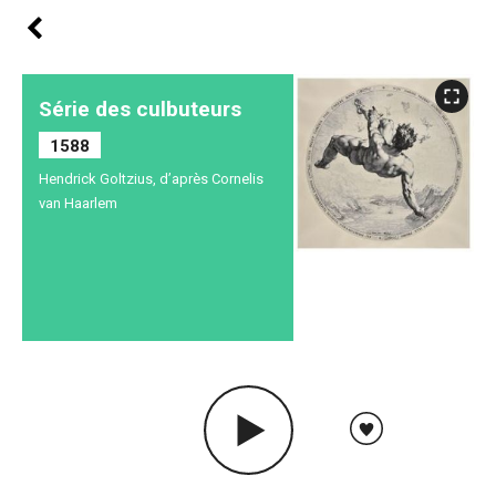
Série des culbuteurs
1588
Hendrick Goltzius, d’après Cornelis
van Haarlem