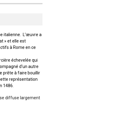
 italienne.
L’œuvre a
t » et elle est
actifs à Rome en ce
rcière échevelée qui
accompagné d'un autre
prête à faire bouillir
 cette représentation
en 1486
.
i se diffuse largement