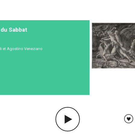
 du Sabbat
i et Agostino Veneziano