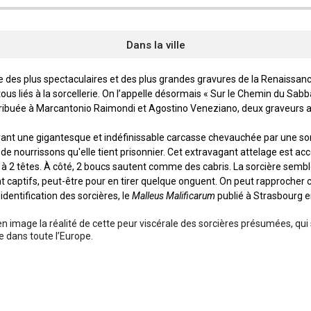
Dans la ville
 des plus spectaculaires et des plus grandes gravures de la Renaissance
 tous liés à la sorcellerie. On l’appelle désormais « Sur le Chemin du Sabba
tribuée à Marcantonio Raimondi et Agostino Veneziano, deux graveurs 
rant une gigantesque et indéfinissable carcasse chevauchée par une so
 de nourrissons qu'elle tient prisonnier. Cet extravagant attelage est 
à 2 têtes. À côté, 2 boucs sautent comme des cabris. La sorcière semble 
ent captifs, peut-être pour en tirer quelque onguent. On peut rapprocher
’identification des sorcières, le
Malleus Malificarum
publié à Strasbourg 
en image la réalité de cette peur viscérale des sorcières présumées, qu
e dans toute l’Europe.