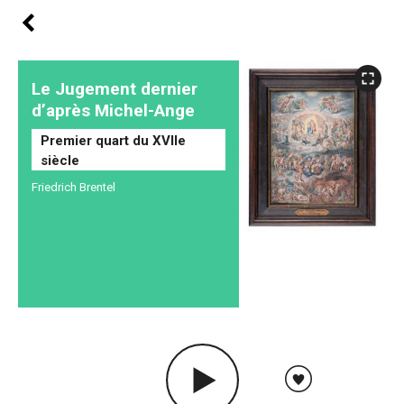
Le Jugement dernier
d’après Michel-Ange
Premier quart du XVIIe
siècle
Friedrich Brentel