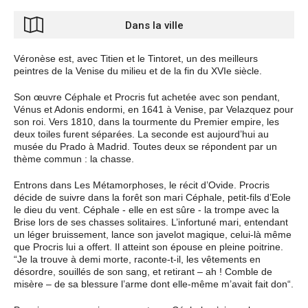
Dans la ville
Véronèse est, avec Titien et le Tintoret, un des meilleurs
peintres de la Venise du milieu et de la fin du XVIe siècle.
Son œuvre Céphale et Procris fut achetée avec son pendant,
Vénus et Adonis endormi, en 1641 à Venise, par Velazquez pour
son roi. Vers 1810, dans la tourmente du Premier empire, les
deux toiles furent séparées. La seconde est aujourd’hui au
musée du Prado à Madrid. Toutes deux se répondent par un
thème commun : la chasse.
Entrons dans Les Métamorphoses, le récit d’Ovide. Procris
décide de suivre dans la forêt son mari Céphale, petit-fils d’Eole
le dieu du vent. Céphale - elle en est sûre - la trompe avec la
Brise lors de ses chasses solitaires. L’infortuné mari, entendant
un léger bruissement, lance son javelot magique, celui-là même
que Procris lui a offert. Il atteint son épouse en pleine poitrine.
“Je la trouve à demi morte, raconte-t-il, les vêtements en
désordre, souillés de son sang, et retirant – ah ! Comble de
misère – de sa blessure l’arme dont elle-même m’avait fait don“.