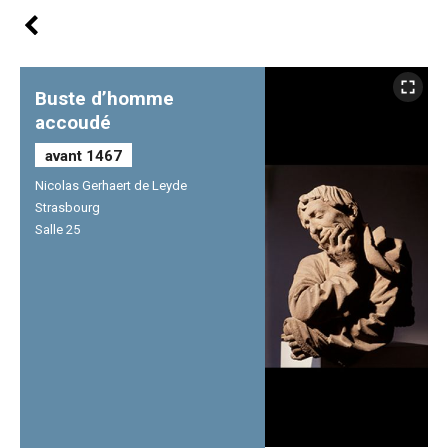
Buste d’homme
accoudé
avant 1467
Nicolas Gerhaert de Leyde
Strasbourg
Salle 25