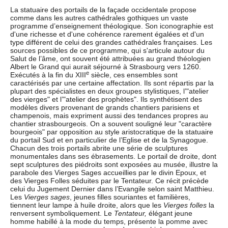
La statuaire des portails de la façade occidentale propose
comme dans les autres cathédrales gothiques un vaste
programme d’enseignement théologique. Son iconographie est
d'une richesse et d'une cohérence rarement égalées et d'un
type différent de celui des grandes cathédrales françaises. Les
sources possibles de ce programme, qui s'articule autour du
Salut de l’âme, ont souvent été attribuées au grand théologien
Albert le Grand qui aurait séjourné à Strasbourg vers 1260.
e
Exécutés à la fin du XIII
siècle, ces ensembles sont
caractérisés par une certaine affectation. Ils sont répartis par la
plupart des spécialistes en deux groupes stylistiques, l’"atelier
des vierges" et l’"atelier des prophètes". Ils synthétisent des
modèles divers provenant de grands chantiers parisiens et
champenois, mais expriment aussi des tendances propres au
chantier strasbourgeois. On a souvent souligné leur "caractère
bourgeois" par opposition au style aristocratique de la statuaire
du portail Sud et en particulier de l’Eglise et de la Synagogue.
Chacun des trois portails abrite une série de sculptures
monumentales dans ses ébrasements. Le portail de droite, dont
sept sculptures des piédroits sont exposées au musée, illustre la
parabole des Vierges Sages accueillies par le divin Epoux, et
des Vierges Folles séduites par le Tentateur. Ce récit précède
celui du Jugement Dernier dans l’Evangile selon saint Matthieu.
Les
Vierges sages
, jeunes filles souriantes et familières,
tiennent leur lampe à huile droite, alors que les
Vierges folles
la
renversent symboliquement. Le
Tentateur,
élégant jeune
homme habillé à la mode du temps, présente la pomme avec