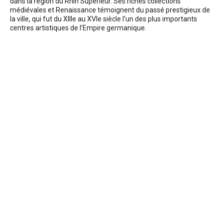
dans la région du Rhin Supérieur. Ses riches collections
médiévales et Renaissance témoignent du passé prestigieux de
la ville, qui fut du XIIIe au XVIe siècle l’un des plus importants
centres artistiques de l’Empire germanique.