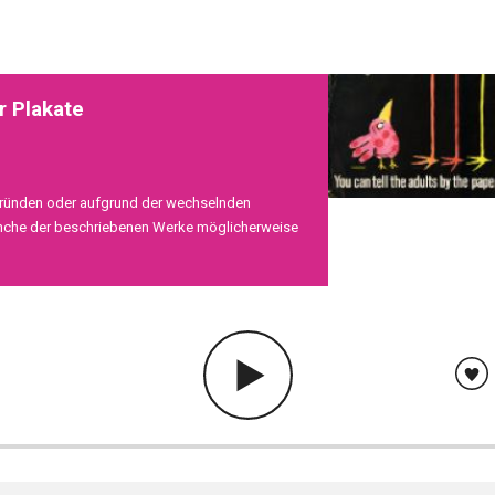
r Plakate
ründen oder aufgrund der wechselnden
anche der beschriebenen Werke möglicherweise