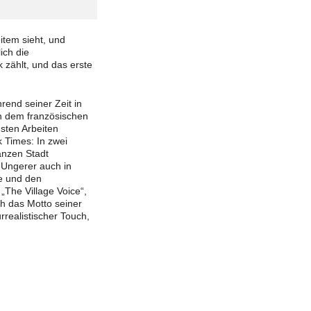
item sieht, und
ich die
 zählt, und das erste
end seiner Zeit in
on dem französischen
hsten Arbeiten
 Times: In zwei
anzen Stadt
 Ungerer auch in
le und den
„The Village Voice“,
h das Motto seiner
urrealistischer Touch,