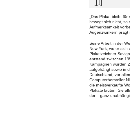
„Das Plakat bleibt fü
bewegt sich nicht, so
Aufmerksamkeit vorbei
Augenzwinkern prägt s
Seine Arbeit in der W
New York, wo er sich 
Plakatzeichner Savign
entstand zwischen 19
Kampagnen wurden 24 
aufgehängt sowie in d
Deutschland, vor alle
Computerhersteller Ni
die meistverkaufte Wo
Plakate lauten: Sie al
der – ganz unabhängi