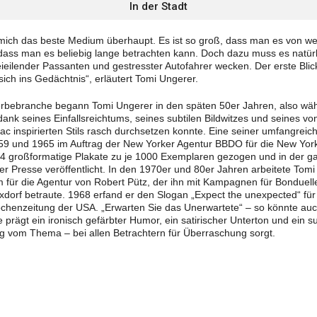
In der Stadt
r mich das beste Medium überhaupt. Es ist so groß, dass man es von we
 dass man es beliebig lange betrachten kann. Doch dazu muss es natürl
eilender Passanten und gestresster Autofahrer wecken. Der erste Blick
ich ins Gedächtnis“, erläutert Tomi Ungerer.
erbebranche begann Tomi Ungerer in den späten 50er Jahren, also währ
dank seines Einfallsreichtums, seines subtilen Bildwitzes und seines v
ac inspirierten Stils rasch durchsetzen konnte. Eine seiner umfangreic
59 und 1965 im Auftrag der New Yorker Agentur BBDO für die New York
großformatige Plakate zu je 1000 Exemplaren gezogen und in der g
er Presse veröffentlicht. In den 1970er und 80er Jahren arbeitete Tomi
m für die Agentur von Robert Pütz, der ihn mit Kampagnen für Bonduel
xdorf betraute. 1968 erfand er den Slogan „Expect the unexpected“ für 
chenzeitung der USA. „Erwarten Sie das Unerwartete“ – so könnte auc
le prägt ein ironisch gefärbter Humor, ein satirischer Unterton und ein s
g vom Thema – bei allen Betrachtern für Überraschung sorgt.