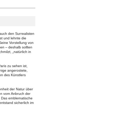
auch den Surrealisten
t und lehnte die
Seine Vorstellung von
en – deshalb sollten
milzt, „natürlich in
ris zu sehen ist,
nige angerostete,
en des Künstlers
enheit der Natur über
ten vom Anbruch der
e. Das emblematische
ntstand sicherlich im