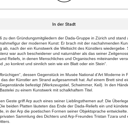
In der Stadt
6 zu den Gründungsmitgliedern der Dada-Gruppe in Zürich und stand 
snahmefigur der modernen Kunst: Er brach mit der nachahmenden Kuns
ung ab, nach der ein Kunstwerk die Weltsicht des Künstlers wiedergebe. 
tenz war auch bescheidener und naturnäher als das seiner Zeitgenoss
 und Reliefs, in denen Menschliches und Organisches miteinander versch
d „so konkret und sinnlich sein wie ein Blatt oder ein Stein“.
fbrüchigen“, dessen Gegenstück im Musée National d’Art Moderne in Pa
, das der Künstler am Strand aufgesammelt hat. Auf einem Brett sind ei
 Gegenstände befestigt (Werkzeugstiel, Schwimmer, Keil). In den Händ
Bastelei zu einem Kunstwerk mit schalkhaftem Titel.
hen Geste griff Arp auch eines seiner Lieblingsthemen auf: Die Überleg
Die beiden Platten läuteten das Ende der Dada-Reliefs ein und künde
ode, in der Arp die poetischen Formen seiner Objektsprache entwickelt
privaten Sammlung des Dichters und Arp-Freundes Tristan Tzara und e
tters.