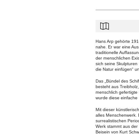
Hans Arp gehörte 191
nahe. Er war eine Au
traditionelle Auffass
der menschlichen Exis
sich seine Skulpturen
die Natur einfügen“ un
Das „Bündel des Schif
besteht aus Treibholz
menschlich gefertigte
wurde diese einfache 
Mit dieser künstlerisc
alles Menschenwerk. 
surrealistischen Peri
Werk stammt aus der 
Beisein von Kurt Schwi