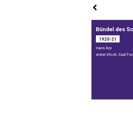
Bündel des Sc
1920-21
Hans Arp
erster Stock, Saal Fo