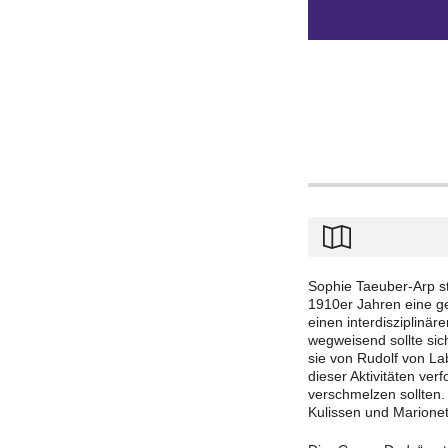
Sophie Taeuber-Arp s
1910er Jahren eine g
einen interdisziplinä
wegweisend sollte si
sie von Rudolf von La
dieser Aktivitäten ve
verschmelzen sollten.
Kulissen und Marionet