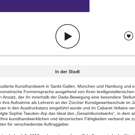
In der Stadt
tudierte Kunsthandwerk in Sankt-Gallen, München und Hamburg und en
eometrische Formensprache ausgehend von ihren textilgestalterische
ren Ansatz, der ihr innerhalb der Dada-Bewegung eine besondere Stellung
ch ihre Aufnahme als Lehrerin an der Zürcher Kunstgewerbeschule im J
ban in den Ausdruckstanz eingeführt wurde und im Cabaret Voltaire v
rfolgte Sophie Taeuber-Arp das Ideal des „Gesamtkunstwerks“, in dem a
 Ihre kunsthandwerklichen und tänzerischen Fähigkeiten verband sie z
ten für verschiedenste Auftraggeber.