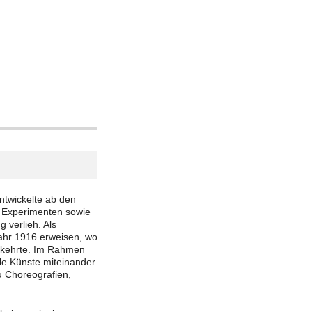
twickelte ab den
n Experimenten sowie
 verlieh. Als
ahr 1916 erweisen, wo
erkehrte. Im Rahmen
lle Künste miteinander
u Choreografien,