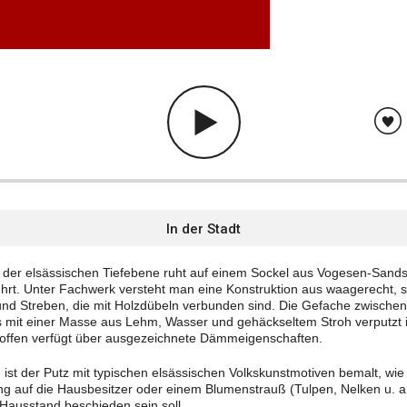
In der Stadt
s der elsässischen Tiefebene ruht auf einem Sockel aus Vogesen-Sandst
rt. Unter Fachwerk versteht man eine Konstruktion aus waagerecht, 
nd Streben, die mit Holzdübeln verbunden sind. Die Gefache zwischen
as mit einer Masse aus Lehm, Wasser und gehäckseltem Stroh verputzt i
offen verfügt über ausgezeichnete Dämmeigenschaften.
st der Putz mit typischen elsässischen Volkskunstmotiven bemalt, wie 
ng auf die Hausbesitzer oder einem Blumenstrauß (Tulpen, Nelken u. a
Hausstand beschieden sein soll.