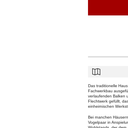
Das traditionelle Hau
Fachwerkbau ausgefüh
verlaufenden Balken u
Flechtwerk gefüllt, d
einheimischen Werkst
Bei manchen Häusern i
Vogelpaar in Anspielu
Wohlstands, der dem 