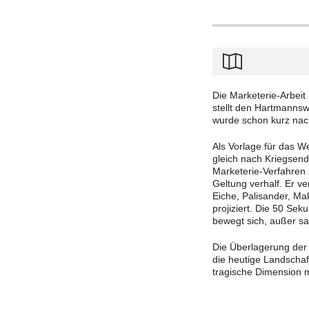
Die Marketerie-Arbei
stellt den Hartmannsw
wurde schon kurz nac
Als Vorlage für das We
gleich nach Kriegsende
Marketerie-Verfahren 
Geltung verhalf. Er v
Eiche, Palisander, Ma
projiziert. Die 50 Se
bewegt sich, außer sa
Die Überlagerung der 
die heutige Landschaf
tragische Dimension m