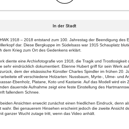
In der Stadt
t HWK 1918 – 2018 entstand zum 100. Jahrestag der Beendigung des Er
illerkopf dar. Diese Bergkuppe im Südelsass war 1915 Schauplatz blu
h dem Krieg zum Ort des Gedenkens erklärt.
rk diente eine Archivfotografie von 1918, die Tragik und Trostlosigkeit
 sehr eindrücklich dokumentiert. Etienne Hubert griff für sein Werk auf 
zurück, dem der elsässische Künstler Charles Spindler im frühen 20. 
erarbeitete elf verschiedene Holzarten: Nussbaum, Myrte-, Ulme- und A
kassar-Ebenholz, Platane, Koto und Kastanie. Auf das Modell wird ein
kunden dauernde Aufnahme zeigt eine feste Einstellung des Hartmannswil
nft fallendem Schnee.
beiden Ansichten erweckt zunächst einen friedlichen Eindruck, denn a
t wahr. Bei genauerem Hinsehen erscheint jedoch die zweite Ansicht d
it ganzer Wucht zutage tritt, wenn das Video anhält.