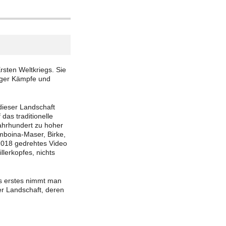
sten Weltkriegs. Sie
tiger Kämpfe und
 dieser Landschaft
das traditionelle
Jahrhundert zu hoher
mboina-Maser, Birke,
 2018 gedrehtes Video
lerkopfes, nichts
ls erstes nimmt man
er Landschaft, deren