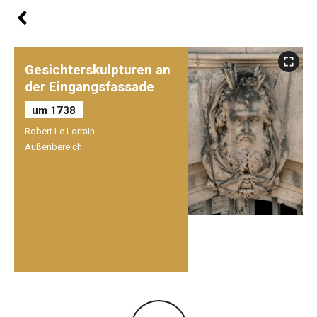
Gesichterskulpturen an
der Eingangsfassade
um 1738
Robert Le Lorrain
Außenbereich