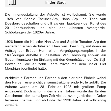
In der Stadt
Die Innengestaltung der Aubette ist weltbekannt. Sie wurde
1928 von Sophie Taeuber-Arp, Hans Arp und Theo van
Doesburg geschaffen und gilt als ein Hauptwerk der Kunst des
20. Jahrhunderts und eine der kühnsten Avantgarde-
Schöpfungen der 1920er Jahre.
1926 baten die Künstler Hans Arp und Sophie Taeuber-Arp den
niederländischen Architekten Theo van Doesburg, mit ihnen im
Auftrag der Brüder Horn einen Vergnügungskomplex in der
ß
Stra
burger Aubette zu gestalten. Van Doesburg entwarf ein
Gesamtkunstwerk im Einklang mit den Grundsätzen der De-Stijl-
Bewegung, die er zehn Jahre zuvor mit dem Maler Piet
Mondrian begründet hatte.
Architektur, Formen und Farben bilden hier eine Einheit, wobei
den Farben eine wichtige raumstrukturierende Rolle zufällt. Die
Aubette wurde am 28. Februar 1928 mit großem Pomp
eingeweiht. Doch schon in den ersten Jahren wurde das für den
Geschmack der damaligen Zeit viel zu avantgardistische Dekor
teilweise übermalt und ab Ende der 1930 Jahre fast vollständig
zerstört.