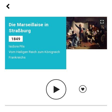
Die Marseillaise in
Straßburg
1849
Isidore Pils
Vom Heiligen Reich zum Königreich
Frankreichs