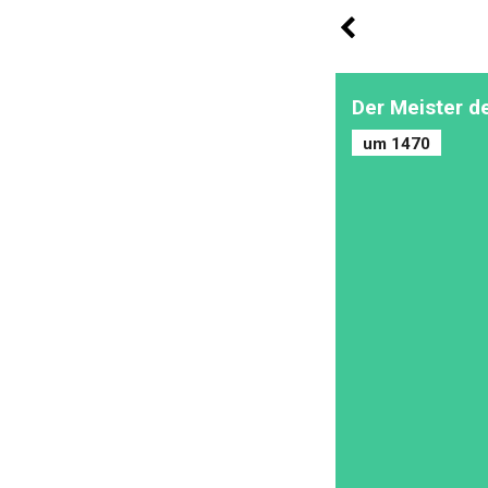
Der Meister d
um 1470