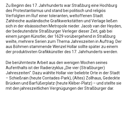
Zu Beginn des 17. Jahrhunderts war Straßburg eine Hochburg
des Protestantismus und stand bei politisch und religiös
Verfolgten im Ruf einer toleranten, weltoffenen Stadt.
Zahlreiche ausländische Grafikwerkstätten und Verlage ließen
sich in der elsässischen Metropole nieder. Jacob van der Heyden,
der bedeutendste Straßburger Verleger dieser Zeit, gab bei
einem jungen Künstler, der 1629 vorübergehend in Straßburg
weilte, mehrere Serien zum Thema Jahreszeiten in Auftrag. Der
aus Böhmen stammende Wenzel Hollar sollte später zu einem
der produktivsten Grafikkünstler des 17. Jahrhunderts werden.
Die berühmteste Arbeit aus den wenigen Wochen seines
Aufenthalts ist der Radierzyklus „Die vier (Straßburger)
Jahreszeiten“. Dazu wählte Hollar vier beliebte Orte in der Stadt
– Schießrain (heute Contades-Park), (Altes) Zollhaus, Gedeckte
Brücken und Barfüßerplatz (heute Kléber-Platz) – und stellte sie
mit den jahreszeitlichen Vergnügungen der Straßburger dar.