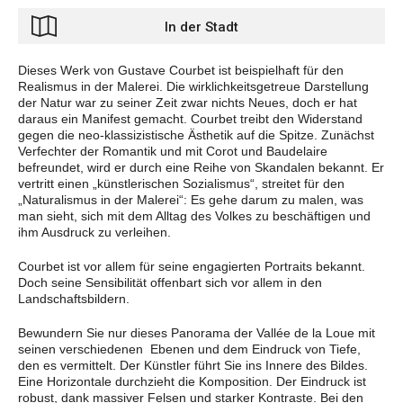
In der Stadt
Dieses Werk von Gustave Courbet ist beispielhaft für den
Realismus in der Malerei. Die wirklichkeitsgetreue Darstellung
der Natur war zu seiner Zeit zwar nichts Neues, doch er hat
daraus ein Manifest gemacht. Courbet treibt den Widerstand
gegen die neo-klassizistische Ästhetik auf die Spitze. Zunächst
Verfechter der Romantik und mit Corot und Baudelaire
befreundet, wird er durch eine Reihe von Skandalen bekannt. Er
vertritt einen „künstlerischen Sozialismus“, streitet für den
„Naturalismus in der Malerei“: Es gehe darum zu malen, was
man sieht, sich mit dem Alltag des Volkes zu beschäftigen und
ihm Ausdruck zu verleihen.
Courbet ist vor allem für seine engagierten Portraits bekannt.
Doch seine Sensibilität offenbart sich vor allem in den
Landschaftsbildern.
Bewundern Sie nur dieses Panorama der Vallée de la Loue mit
seinen verschiedenen
Ebenen und dem Eindruck von Tiefe,
den es vermittelt. Der Künstler führt Sie ins Innere des Bildes.
Eine Horizontale durchzieht die Komposition. Der Eindruck ist
robust, dank massiver Felsen und starker Kontraste. Bei den