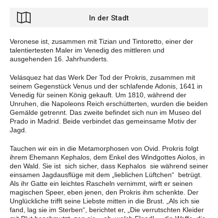
In der Stadt
Veronese ist, zusammen mit Tizian und Tintoretto, einer der
talentiertesten Maler im Venedig des mittleren und
ausgehenden 16. Jahrhunderts.
Velásquez hat das Werk Der Tod der Prokris, zusammen mit
seinem Gegenstück Venus und der schlafende Adonis, 1641 in
Venedig für seinen König gekauft. Um 1810, während der
Unruhen, die Napoleons Reich erschütterten, wurden die beiden
Gemälde getrennt. Das zweite befindet sich nun im Museo del
Prado in Madrid. Beide verbindet das gemeinsame Motiv der
Jagd.
Tauchen wir ein in die Metamorphosen von Ovid. Prokris folgt
ihrem Ehemann Kephalos, dem Enkel des Windgottes Aiolos, in
den Wald. Sie ist
sich sicher, dass Kephalos
sie während seiner
einsamen Jagdausflüge mit dem „lieblichen Lüftchen“
betrügt.
Als ihr Gatte ein leichtes Rascheln vernimmt, wirft er seinen
magischen Speer, eben jenen, den Prokris ihm schenkte. Der
Unglückliche trifft seine Liebste mitten in die Brust. „Als ich sie
fand, lag sie im Sterben“, berichtet er, „Die verrutschten Kleider