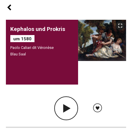
Kephalos und Prokris
um 1580
Paolo Caliari dit Véronèse
Blau Saal