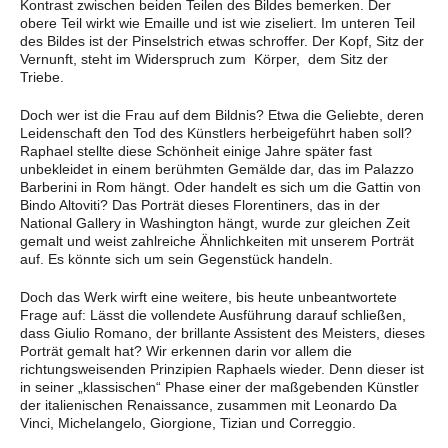
Kontrast zwischen beiden Teilen des Bildes bemerken. Der
obere Teil wirkt wie Emaille und ist wie ziseliert. Im unteren Teil
des Bildes ist der Pinselstrich etwas schroffer. Der Kopf, Sitz der
Vernunft, steht im Widerspruch zum
Körper,
dem Sitz der
Triebe.
Doch wer ist die Frau auf dem Bildnis? Etwa die Geliebte, deren
Leidenschaft den Tod des Künstlers herbeigeführt haben soll?
Raphael stellte diese Schönheit einige Jahre später fast
unbekleidet in einem berühmten Gemälde dar, das im Palazzo
Barberini in Rom hängt. Oder handelt es sich um die Gattin von
Bindo Altoviti? Das Porträt dieses Florentiners, das in der
National Gallery in Washington hängt, wurde zur gleichen Zeit
gemalt und weist zahlreiche Ähnlichkeiten mit unserem Porträt
auf. Es könnte sich um sein Gegenstück handeln.
Doch das Werk wirft eine weitere, bis heute unbeantwortete
Frage auf: Lässt die vollendete Ausführung darauf schließen,
dass Giulio Romano, der brillante Assistent des Meisters, dieses
Porträt gemalt hat? Wir erkennen darin vor allem die
richtungsweisenden Prinzipien Raphaels wieder. Denn dieser ist
in seiner „klassischen“ Phase einer der maßgebenden Künstler
der italienischen Renaissance, zusammen mit Leonardo Da
Vinci, Michelangelo, Giorgione, Tizian und Correggio.