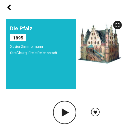
Die Pfalz
1895
Xavier Zimmermann
Straßburg, Freie Reichsstadt