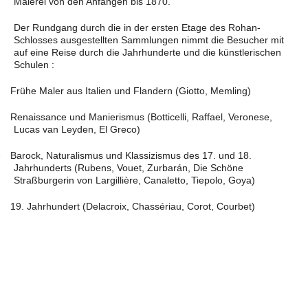
Malerei von den Anfängen bis 1870.
Der Rundgang durch die in der ersten Etage des Rohan-
Schlosses ausgestellten Sammlungen nimmt die Besucher mit
auf eine Reise durch die Jahrhunderte und die künstlerischen
Schulen :
-
Frühe Maler aus Italien und Flandern (Giotto, Memling)
-
Renaissance und Manierismus (Botticelli, Raffael, Veronese,
Lucas van Leyden, El Greco)
-
Barock, Naturalismus und Klassizismus des 17. und 18.
Jahrhunderts (Rubens, Vouet, Zurbarán, Die Schöne
Straßburgerin von Largillière, Canaletto, Tiepolo, Goya)
-
19. Jahrhundert (Delacroix, Chassériau, Corot, Courbet)